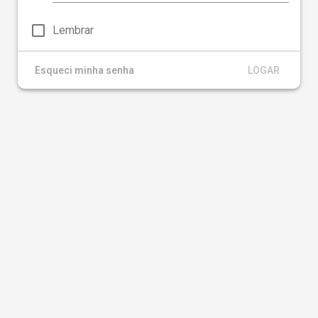
check_box_outline_blank
Lembrar
Esqueci minha senha
LOGAR