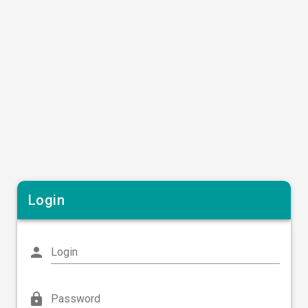
Login
person
Login
lock
Password